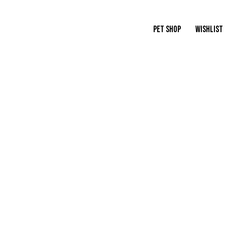
PET SHOP
WISHLIST