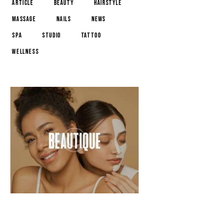
article
beauty
hairstyle
massage
nails
news
spa
studio
tattoo
wellness