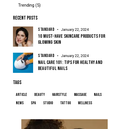
Trending
(5)
RECENT POSTS
STANDARD
January 22, 2024
10 MUST-HAVE SKINCARE PRODUCTS FOR
GLOWING SKIN
STANDARD
January 22, 2024
NAIL CARE 101: TIPS FOR HEALTHY AND
BEAUTIFUL NAILS
TAGS
article
beauty
hairstyle
massage
nails
news
spa
studio
tattoo
wellness