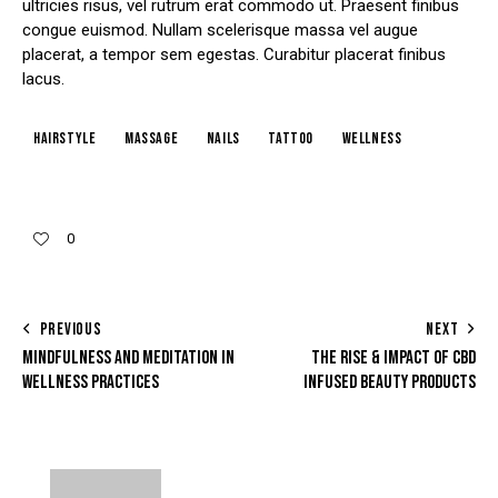
ultricies risus, vel rutrum erat commodo ut. Praesent finibus
congue euismod. Nullam scelerisque massa vel augue
placerat, a tempor sem egestas. Curabitur placerat finibus
lacus.
hairstyle
massage
nails
tattoo
wellness
0
PREVIOUS
NEXT
MINDFULNESS AND MEDITATION IN
THE RISE & IMPACT OF CBD
WELLNESS PRACTICES
INFUSED BEAUTY PRODUCTS