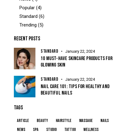
Popular
(4)
Standard
(6)
Trending
(5)
RECENT POSTS
STANDARD
January 22, 2024
10 MUST-HAVE SKINCARE PRODUCTS FOR
GLOWING SKIN
STANDARD
January 22, 2024
NAIL CARE 101: TIPS FOR HEALTHY AND
BEAUTIFUL NAILS
TAGS
article
beauty
hairstyle
massage
nails
news
spa
studio
tattoo
wellness