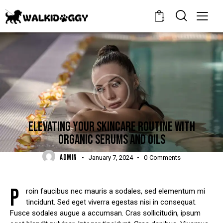
0
NEWS
ELEVATING YOUR SKINCARE ROUTINE WITH
ORGANIC SERUMS AND OILS
ADMIN
January 7, 2024
0
Comments
P
roin faucibus nec mauris a sodales, sed elementum mi
tincidunt. Sed eget viverra egestas nisi in consequat.
Fusce sodales augue a accumsan. Cras sollicitudin, ipsum