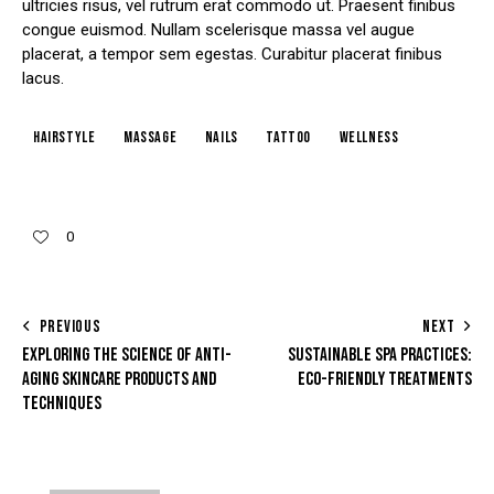
ultricies risus, vel rutrum erat commodo ut. Praesent finibus
congue euismod. Nullam scelerisque massa vel augue
placerat, a tempor sem egestas. Curabitur placerat finibus
lacus.
hairstyle
massage
nails
tattoo
wellness
0
PREVIOUS
NEXT
EXPLORING THE SCIENCE OF ANTI-
SUSTAINABLE SPA PRACTICES:
AGING SKINCARE PRODUCTS AND
ECO-FRIENDLY TREATMENTS
TECHNIQUES